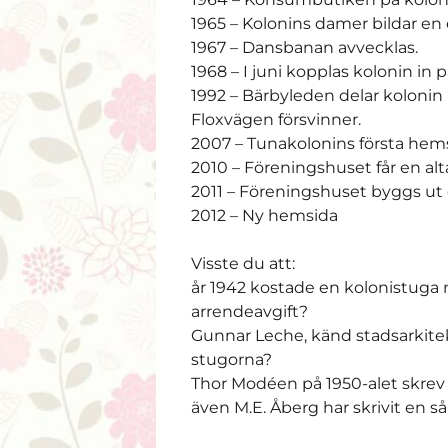
1965 – Kolonins damer bildar e
1967 – Dansbanan avvecklas.
1968 – I juni kopplas kolonin in
1992 – Bärbyleden delar kolonin 
Floxvägen försvinner.
2007 – Tunakolonins första hems
2010 – Föreningshuset får en alt
2011 – Föreningshuset byggs ut 
2012 – Ny hemsida
Visste du att:
år 1942 kostade en kolonistuga m
arrendeavgift?
Gunnar Leche, känd stadsarkitek
stugorna?
Thor Modéen på 1950-alet skrev e
även M.E. Åberg har skrivit en