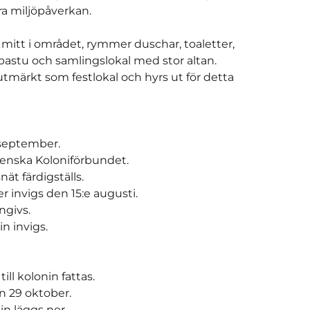
a miljöpåverkan.
mitt i området, rymmer duschar, toaletter, 
astu och samlingslokal med stor altan. 
tmärkt som festlokal och hyrs ut för detta 
 september.
Svenska Koloniförbundet.
ät färdigställs.
r invigs den 15:e augusti.
ngivs.
n invigs.
till kolonin fattas.
n 29 oktober.
n läggs ner.