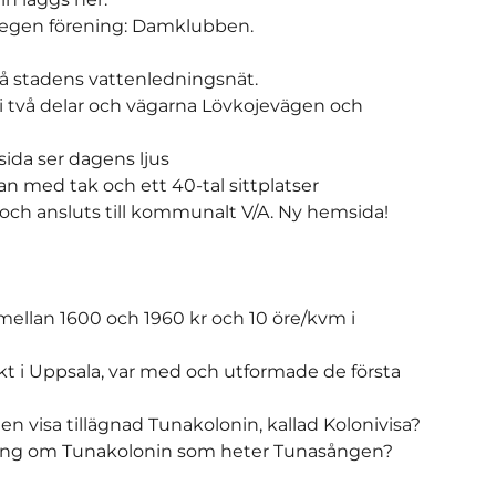
n egen förening: Damklubben.
 på stadens vattenledningsnät.
i två delar och vägarna Lövkojevägen och 
ida ser dagens ljus
an med tak och ett 40-tal sittplatser
och ansluts till kommunalt V/A. Ny hemsida!
ellan 1600 och 1960 kr och 10 öre/kvm i 
t i Uppsala, var med och utformade de första 
n visa tillägnad Tunakolonin, kallad Kolonivisa?
 sång om Tunakolonin som heter Tunasången?