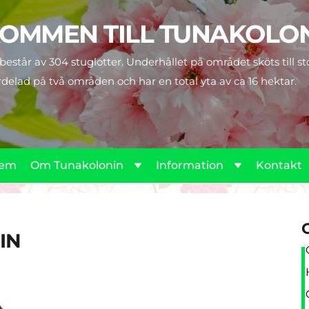
OMMEN TILL TUNAKOLO
estår av 304 stuglotter. Underhållet på området sköts till s
rdelad på två områden och har en total yta av ca 16 hektar. 
em
Om Tunakolonin
Information
Kontakt
IN