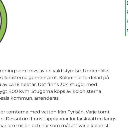
ening som drivs av en vald styrelse. Underhållet 
v kolonisterna gemensamt. Kolonin är fördelad på 
 av ca 16 hektar. Det finns 304 stugor med 
drygt 400 kvm. Stugorna köps av kolonisterna 
sala kommun, arrenderas.
r tomterna med vatten från Fyrisån. Varje tomt 
n. Dessutom finns tappkranar för färskvatten längs 
ar om miljön och har som mål att varje kolonist 