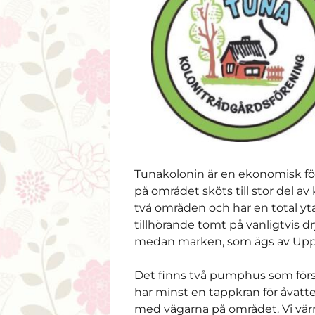
Tunakolonin är en ekonomisk för
på området sköts till stor del a
två områden och har en total yta
tillhörande tomt på vanligtvis 
medan marken, som ägs av Upp
Det finns två pumphus som förse
har minst en tappkran för åvatte
med vägarna på området. Vi värn